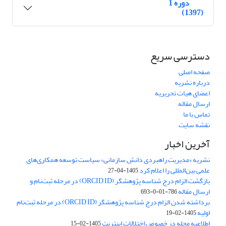
دوره 1
(1397)
دسترسی سریع
صفحه اصلی
درباره نشریه
اعضای هیات تحریریه
ارسال مقاله
تماس با ما
نقشه سایت
آخرین اخبار
نشریه «مدیریت راهبردی دانش سازمانی» سیاست توسعه همکاری‌های
علمی بین‌المللی را اعلام کرد
1405-04-27
بازگشت الزام درج شناسه پژوهشگر (ORCID ID) در مرحله ثبت‌نام و
ارسال مقاله
786-01-0-693
برداشته شدن الزام درج شناسه پژوهشگر (ORCID ID) در مرحله ثبت‌نام
اولیه
1405-02-19
اطلاعیه مجله در خصوص اختلالات اینترنت
1405-02-15