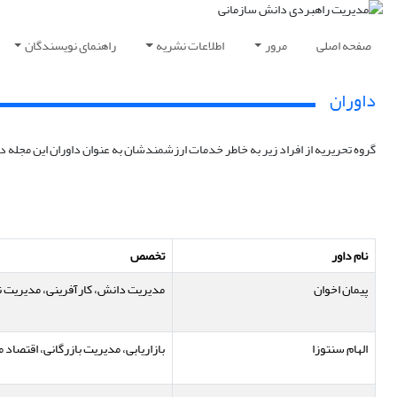
صفحه اصلی
مرور
اطلاعات نشریه
راهنمای نویسندگان
داوران
گروه تحریریه از افراد زیر به خاطر خدمات ارزشمندشان به عنوان داوران این مجله در سال ۲۰۲۴ تشکر می‌کنند. ما از مشارکت‌های انجام شده بسیار سپاسگزاریم. با کمک گروه داوری، این مجله توانسته است مقالات با تأثیر بال
نام داور
تخصص
پیمان اخوان
مدیریت دانش، کارآفرینی، مدیریت نو
الهام سنتوزا
بازاریابی، مدیریت بازرگانی، اقتصاد