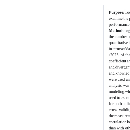
Purpose:
Tod
examine the p
performance w
Methodolog
the number of
quantitative 
in terms of d
(2023) of the
coefficient a
and divergen
and knowledge
were used, an
analysis was
modeling, whi
used to exami
for both indi
cross-validit
the measureme
correlation b
than with oth