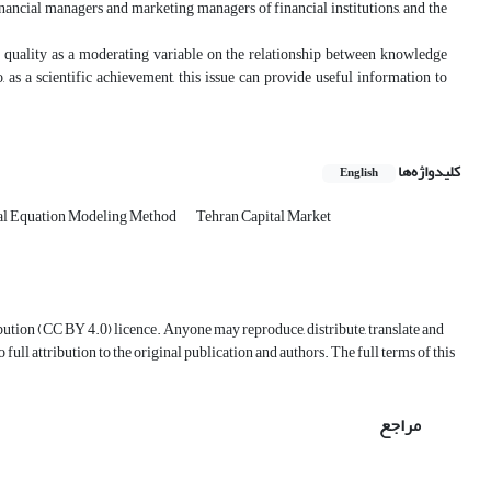
nancial managers and marketing managers of financial institutions, and the
on quality as a moderating variable on the relationship between knowledge
as a scientific achievement, this issue can provide useful information to
کلیدواژه‌ها
English
al Equation Modeling Method
Tehran Capital Market
ution (CC BY 4.0) licence. Anyone may reproduce, distribute, translate and
ull attribution to the original publication and authors. The full terms of this
مراجع