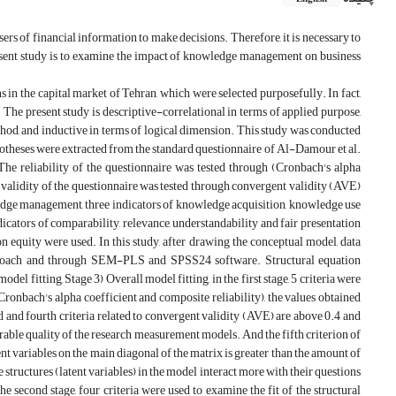
ers of financial information to make decisions. Therefore, it is necessary to
resent study is to examine the impact of knowledge management on business
ns in the capital market of Tehran, which were selected purposefully. In fact,
 The present study is descriptive-correlational in terms of applied purpose,
ethod, and inductive in terms of logical dimension. This study was conducted
 hypotheses were extracted from the standard questionnaire of Al-Damour et al.
The reliability of the questionnaire was tested through (Cronbach's alpha
e validity of the questionnaire was tested through convergent validity (AVE)
edge management, three indicators of knowledge acquisition, knowledge use
icators of comparability, relevance, understandability and fair presentation
n equity were used. In this study, after drawing the conceptual model, data
approach and through SEM-PLS and SPSS24 software. Structural equation
l fitting, Stage 3) Overall model fitting, in the first stage, 5 criteria were
onbach's alpha coefficient and composite reliability), the values ​​obtained
rd and fourth criteria related to convergent validity (AVE) are above 0.4 and
sirable quality of the research measurement models. And the fifth criterion of
 variables on the main diagonal of the matrix is ​​greater than the amount of
 structures (latent variables) in the model interact more with their questions
the second stage, four criteria were used to examine the fit of the structural