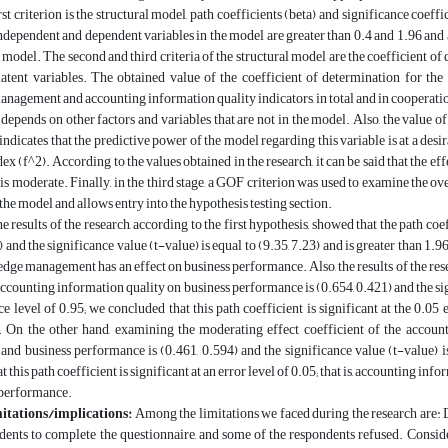
rst criterion is the structural model, path coefficients (beta) and significance coeff
ndependent and dependent variables in the model are greater than 0.4 and 1.96 and a
l model. The second and third criteria of the structural model are the coefficient o
atent variables. The obtained value of the coefficient of determination for th
agement and accounting information quality indicators, in total and in cooperation
 depends on other factors and variables that are not in the model. Also, the value
indicates that the predictive power of the model regarding this variable is at a desir
dex (f^2). According to the values ​​obtained in the research, it can be said that the
s moderate. Finally, in the third stage, a GOF criterion was used to examine the ove
 the model and allows entry into the hypothesis testing section.
e results of the research, according to the first hypothesis, showed that the path 
 and the significance value (t-value) is equal to (9.35, 7.23) and is greater than 1.96;
ledge management has an effect on business performance. Also, the results of the rese
 accounting information quality on business performance is (0.654, 0.421) and the sign
ce level of 0.95; we concluded that this path coefficient is significant at the 0.05 
 On the other hand, examining the moderating effect coefficient of the accoun
d business performance is (0.461, 0.594) and the significance value (t-value) is 
t this path coefficient is significant at an error level of 0.05; that is, accountin
 performance.
itations/implications:
Among the limitations we faced during the research are: D
dents to complete the questionnaire, and some of the respondents refused. Conside