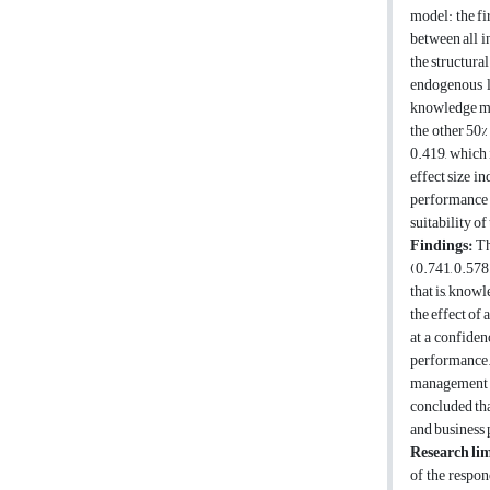
model: the fi
between all i
the structura
endogenous l
knowledge man
the other 50%
0.419, which 
effect size in
performance i
suitability of
Findings:
Th
(0.741, 0.578)
that is, know
the effect of
at a confiden
performance.
management an
concluded tha
and business
Research lim
of the respon