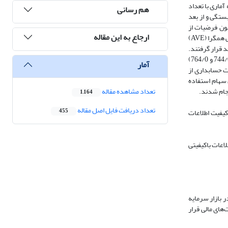
معه آماری با تعداد
هم رسانی
 همبستگی و از بعد
مون فرضیات از
ارجاع به این مقاله
پرسشنامه های استاندارد Al-Dmour et al(2023) و هم‌چنین صورت‌های مالی موسسات عضو جامعه و نمونه آماری استخراج گردید. و روایی پرسشنامه ها از طریق روایی همگرا (AVE)
(495/0) و کیفیت اطلاعات حسابداری (481/0) بالای 4/0 بوده و مورد تایید قرار گرفتند.
و پایایی پرسشنامه ها از طریق (ضریب الفای کرونباخ و پایایی ترکیبی) آزمون شدند، که مقادیر آنها برای مدیریت دانش (863/0 و 889/0) و کیفیت اطلاعات حسابداری (744/0 و 764/0)
آمار
ت حسابداری از
 سهام استفاده
تعداد مشاهده مقاله
1,164
تعداد دریافت فایل اصل مقاله
داری وجود دارد، و همچنین کیفیت اطلاعات
455
لاعات باکیفیتی
 بازار سرمایه
های مالی قرار