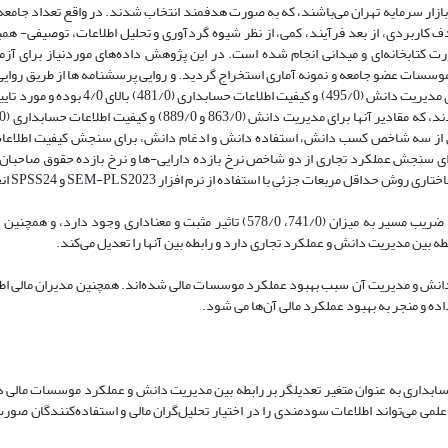
1 موسسه مالی پذیرفته شده در بازار سرمایه تهران می‌باشند، که به صورت هدفمند انتخاب شدند. در واقع تعداد جا
شد. پژوهش حاضر، از نظر هدف کاربردی، از بعد فرآیند، کمی، از نظر شیوه گردآوری و تحلیل اطلاعات، توصیفی-
رت کتابخانه‌ای و میدانی انجام شده است. در این پژوهش داده‌های موردنیاز برای آز
و روایی واگرا (ماتریس فورنل و لارکر) آزمون شدند، که مقادیر روایی همگرا برای مدیریت دانش 
یت دانش از سه شاخص کسب دانش، استفاده دانش و ادغام دانش، برای سنجش کیفیت اطلاعا
برای سنجش عملکرد تجاری از دو شاخص نرخ بازده دارایی-ها و نرخ بازده حقوق صاحبان
ات جزئی با استفاده از نرم افزار SEM-PLS2023 و SPSS24 انجام شدند.
یافته‌ها: نتایج پژوهش نشان دادند که بین مدیریت دانش و عملکرد تجاری با ضریب مسیر به میزان (741/0، 578/0) تاثیر مثبت و معنا
ختلف دانش و مدیریت آن سبب بهبود عملکرد موسسات مالی شده‌اند. همچنین مدیران مالی اط
اده و منجر به بهبود عملکرد مالی آن‌ها می شود.
ابداری به عنوان متغیر تعدیلگر بر رابطه بین مدیریت دانش و عملکرد موسسات مالی در
 می‌تواند اطلاعات سودمندی را در اختیار تحلیل‌گران مالی و استفاده‌کنندگان صورت‌