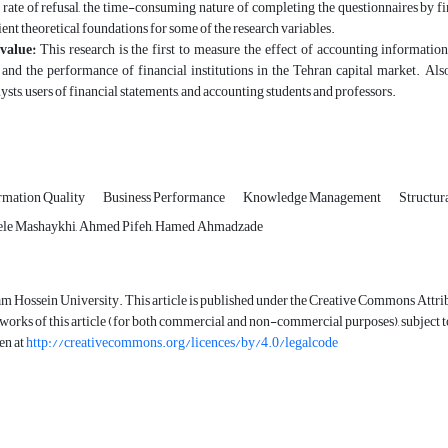
rate of refusal, the time-consuming nature of completing the questionnaires by fi
cient theoretical foundations for some of the research variables.
value:
This research is the first to measure the effect of accounting informati
d the performance of financial institutions in the Tehran capital market. Also, 
ysts, users of financial statements, and accounting students and professors.
rmation Quality
Business Performance
Knowledge Management
Structur
hele Mashaykhi, Ahmed Pifeh, Hamed Ahmadzade
m Hossein University. This article is published under the Creative Commons Attrib
 works of this article (for both commercial and non-commercial purposes), subject to f
en at
http://creativecommons.org/licences/by/4.0/legalcode