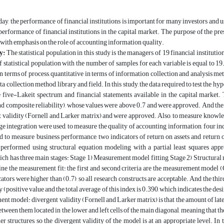
ay, the performance of financial institutions is important for many investors and us
erformance of financial institutions in the capital market. The purpose of the p
ith emphasis on the role of accounting information quality.
y:
The statistical population in this study is the managers of 19 financial institutio
 statistical population with the number of samples for each variable is equal to 19.
in terms of process, quantitative in terms of information collection and analysis m
ata collection method, library and field. In this study, the data required to test the
 five-Lakeit spectrum and financial statements available in the capital market. 
nd composite reliability), whose values ​​were above 0.7 and were approved. And th
t validity (Fornell and Larker matrix) and were approved. Also, to measure knowl
 integration were used, to measure the quality of accounting information, four ind
d to measure business performance, two indicators of return on assets and return o
 performed using structural equation modeling with a partial least squares 
ch has three main stages: Stage 1) Measurement model fitting, Stage 2) Structural mode
ne the measurement fit: the first and second criteria are the measurement model (Cr
cators were higher than (0.7), so all research constructs are acceptable. And the thi
y (positive value and the total average of this index is 0.390, which indicates the de
nt model: divergent validity (Fornell and Larker matrix) is that the amount of latent
etween them located in the lower and left cells of the main diagonal, meaning that the
er structures, so the divergent validity of the model is at an appropriate level. In 