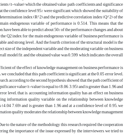
icients (t-value) which the obtained value, path coefficients and significance
t the confidence level 95% were significant, which showed the suitability of
f determination index (R^2) and the predictive correlation index (Q^2) of the
e main endogenous variable of performance is 0.514. This means that the
, have been able to predict about 50% of the performance changes, and about
 of the Q2 index for the main endogenous variable of business performance is
able and strong level. And the fourth criterion of the structural model is the
 effect size of the independent variable and the moderating variable on business
rall model fit, and the obtained value was 0.599, which indicates the overall
coefficient of the effect of knowledge management on business performance is
 we concluded that this path coefficient is significant at the 0.05 error level;
arch, according to the second hypothesis, showed that the path coefficient of
ificance value (t-value) is equal to (8.06, 3.95) and is greater than 1.96 and
error level; that is, accounting information quality has an effect on business
ting information quality variable on the relationship between knowledge
(4.04, 7.69) and is greater than 1.96 and at a confidence level of 0.95; we
g information quality moderates the relationship between knowledge management
ue to the nature of the methodology, this research required the cooperation
ring the importance of the issue expressed by the interviewers, we tried to