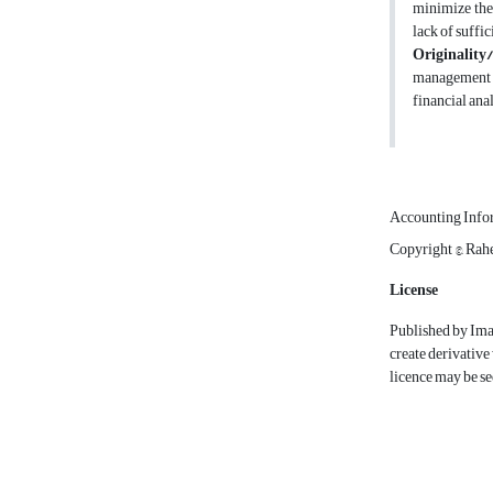
minimize the 
lack of suffi
Originality/
management an
financial anal
Accounting Info
Copyright ©, Ra
License
Published by Ima
create derivative
licence may be se