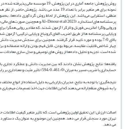
روش پژوهش: جامعه آماری در این پژوهش، 9
نمونه برای هر متغیر برابر با تعداد 19 عدد می با
منطقی، استقرایی می‌باشد. این پژوهش از لحاظ روش گردآوری داده‌ها، به‌صو
بالای 7/0 بوده و مورد تایید قرار گرفتند. همچنین برای سنجش مدیر
چهار شاخص قابلیت مقایسه، مربوط بودن، قابل فهم بودن و ارائه منصفانه و 
شده است. تجزیه و تحلیل داده‌ها از روش های توصیفی و مدل سازی معادلات ساختاری روش حداقل مربع
حسابداری با ضریب مسیر به میزان (461/0، 594/0) تاثیر مثبت و معناداری بر رابطه بین مدیریت دانش و عملکرد تجاری دارد و رابطه بین آنها را تعدیل می‌کند.
نتیجه‌گیری: با توجه به نتایج، مدیران بازاریابی به دلیل استفاده از انواع م
را به شیوه‌ای منظم ارائه می‌دهند که این اطلاعات جهت اخذ تصمیمات مهم یاری د
اصالت/ارزش: این تحقیق اولین پژوهشی است، که تاثیر متغیر کیفیت اطلاعات حس
تهران مورد سنجش قرار می دهد. همچنین این موضوع به عنوان یک دستاورد علمی
می دهد.