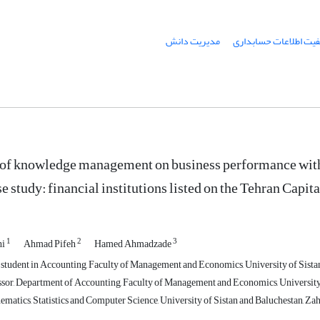
فیت اطلاعات حسابداری
مدیریت دانش
of knowledge management on business performance with 
e study: financial institutions listed on the Tehran Capit
1
2
3
hi
Ahmad Pifeh
Hamed Ahmadzade
 student in Accounting, Faculty of Management and Economics, University of Sistan
ssor, Department of Accounting, Faculty of Management and Economics, University 
matics, Statistics and Computer Science, University of Sistan and Baluchestan, Zah