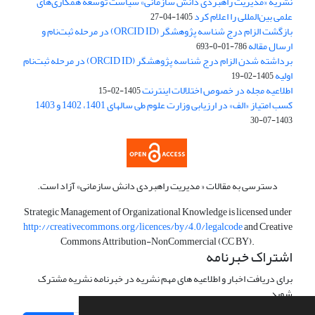
نشریه «مدیریت راهبردی دانش سازمانی» سیاست توسعه همکاری‌های
علمی بین‌المللی را اعلام کرد
1405-04-27
بازگشت الزام درج شناسه پژوهشگر (ORCID ID) در مرحله ثبت‌نام و
ارسال مقاله
786-01-0-693
برداشته شدن الزام درج شناسه پژوهشگر (ORCID ID) در مرحله ثبت‌نام
اولیه
1405-02-19
اطلاعیه مجله در خصوص اختلالات اینترنت
1405-02-15
کسب امتیاز «الف» در ارزیابی وزارت علوم طی سالهای 1401، 1402 و 1403
1403-07-30
دسترسی به مقالات « مدیریت راهبردی دانش سازمانی» آزاد است.
Strategic Management of Organizational Knowledge is licensed under
http://creativecommons.org/licences/by/4.0/legalcode
and Creative
Commons Attribution-NonCommercial (CC BY).
اشتراک خبرنامه
برای دریافت اخبار و اطلاعیه های مهم نشریه در خبرنامه نشریه مشترک
شوید.