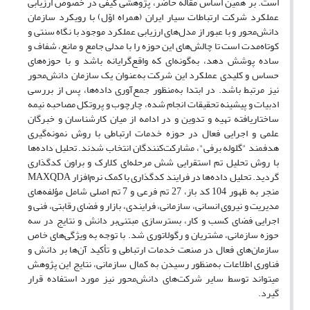
است. بر همین اساس مقاله حاضر، پژوهشی کیفی در خصوص ارزیابی
عملکرد شرکت ارتباطات سیار ایران (همراه اوّل) با رویکرد سازمان
دانش‌محور و با عبور از مدل‌های ارزیابی عملکرد موجود با نگاه سنتی و
کوتاه‌مدت است تا چالش‌های این حوزه را با مدلی جامع و مانع، شفاف و
ساده پوشش دهد، به‌گونه‌ای که واقع‌گرایانه باشد و با حوزه‌های
حساس و کلیدی عملکرد این شرکت به‌عنوان یک سازمان دانش‌محور
نیز مرتبط باشد. در ابتدا به‌منظور جمع‌آوری داده‌ها، پس از بررسی
ادبیات و پیشینه تحقیقات انجام شده، چارچوب و پروتکل مصاحبه نیمه
ساختاریافته تهیه و تدوین و در ادامه از میان کارشناسان و خبرگان
علمی و اجرایی فعال در حوزه خدمات ارتباطی با روش نمونه‌گیری
هدفمند "گلوله برفی"، مشارکت‌کنندگان انتخاب شدند. تحلیل داده‌ها
با روش تحلیل تم استقرایی شش مرحله‌ای کلارک و براون کدگذاری
گردید. تحلیل داده‌ها در فرایند کدگذاری با کمک نرم‌افزار MAXQDA
منجر به ظهور 104 کد باز، 27 تم فرعی و 7 تم اصلی شامل مؤلفه‌های
مدیریت و نیروی انسانی، سازمانی، فرایندی، بازار و فضای رقابتی، فنی و
اجرایی فضای کسب و کار، بسترسازی مبتنی‌بر دانش و نتایج در سه
حوزه سازمانی، مشتریان و رگولاتوری شد. با توجه به ویژگی‌های خاص
سازمان‌های فعال در صنعت خدمات ارتباطی و تأکید آن‌ها بر دانش و
فناوری اطلاعات به‌منظور رسیدن به کمال سازمانی، نتایج این پژوهش
می­تواند توسط سایر شرکت‌های دانش‌محور نیز مورد استفاده قرار
گیرد.