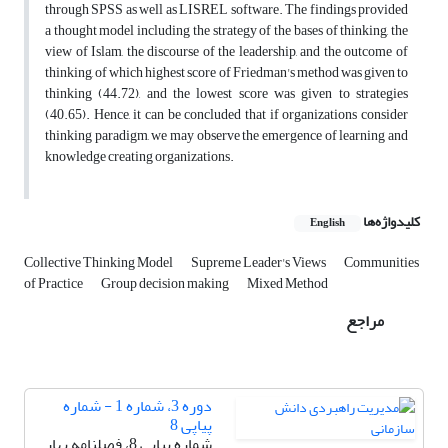
through SPSS as well as LISREL software. The findings provided
a thought model including the strategy of the bases of thinking, the
view of Islam, the discourse of the leadership, and the outcome of
thinking, of which highest score of Friedman's method was given to
thinking (44.72), and the lowest score was given to strategies
(40.65). Hence, it can be concluded that if organizations consider
thinking paradigm, we may observe the emergence of learning and
knowledge creating organizations.
کلیدواژه‌ها
English
Collective Thinking Model
Supreme Leader's Views
Communities
of Practice
Group decision making
Mixed Method
مراجع
دوره 3، شماره 1 - شماره
پیاپی 8
شماره پیاپی 8، فصلنامه بهار