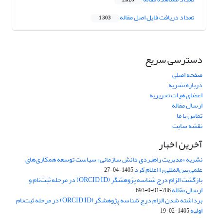
2,828
تعداد دریافت فایل اصل مقاله
1,303
دسترسی سریع
صفحه اصلی
درباره نشریه
اعضای هیات تحریریه
ارسال مقاله
تماس با ما
نقشه سایت
آخرین اخبار
نشریه «مدیریت راهبردی دانش سازمانی» سیاست توسعه همکاری‌های
علمی بین‌المللی را اعلام کرد
1405-04-27
بازگشت الزام درج شناسه پژوهشگر (ORCID ID) در مرحله ثبت‌نام و
ارسال مقاله
786-01-0-693
برداشته شدن الزام درج شناسه پژوهشگر (ORCID ID) در مرحله ثبت‌نام
اولیه
1405-02-19