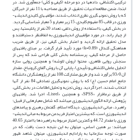
ترکیبی اکتشافی، داده­ها در دو مرحله (کیفی و کمّی) جمع­آوری شد. در
ابتدا، ضمن مطالعه ادبیات تحقیق، از طریق مصاحبه با 11 نفر از خبرگان
که با روش نمونه­گیری نظری انتخاب شدند، مؤلفه­های کلیدی اندیشه­
ورزی در قالب 85 مفهوم کلیدی، 15 زیر معیار و 5 معیار شناسایی گردید.
در بخش کیفی، با استفاده از روش دلفی، تعداد 20 نفر از پانلیست­ها، پس
از چهار راند، در مورد مؤلفه­های اندیشه­ورزی به اتفاق­نظر دست­یافتند و
مدل تحقیق ارائه گردید و اعتبار بخش کیفی نیز، از طریق ضریب
هماهنگی کندال (k=0.89) مورد تأیید قرار گرفت. بر مبنای یافته­های
حاصل از مرحله کیفی، پرسش­نامه بخش کمّی طراحی شد که پس از
سنجش روایی ظاهری، محتوا (روش لاوشه) و همچنین روایی سازه
(تحلیل عاملی اکتشافی و تأییدی)، پایایی آن با روش آلفای کرونباخ، مقدار
آن 93/0 برآورد شد و از طریق مشارکت 108 نفر از پژوهشگران دانشگاه
جامع امام حسین (ع) که با روش نمونه­گیری تصادفی 84 نفر از آن­ها
انتخاب شدند، اجرا گردید. روش تجزیه و تحلیل اطلاعات در بخش کمّی،
از طریق نرم­افزار «SPSS» و همچنین «Lisrel» اجرا شد. یافته­های
پژوهش، ارائه الگوی اندیشه­ورزی می­باشد که شامل معیارهایی از قبیل:
راهبرد، مبانی اندیشه­ورزی، دیدگاه اسلام، گفتمان رهبری و پیامدهای
اندیشه­ورزی است، که بیشترین امتیاز فریدمن مربوط به مبانی اندیشه­
ورزی با مقدار 44.72 و کمترین امتیاز مربوط به راهبرد­ها با امتیاز 40.65
می­باشد؛ بر همین اساس، می­توان به این نتیجه دست یافت، که در
صورت توجه سازمان­ها به پارادایم اندیشه­ورزی، می­توان شاهد ظهور
سازمان­هایی با ویژگی­های دانش­آفرینی و یادگیرنده بودن باشیم.