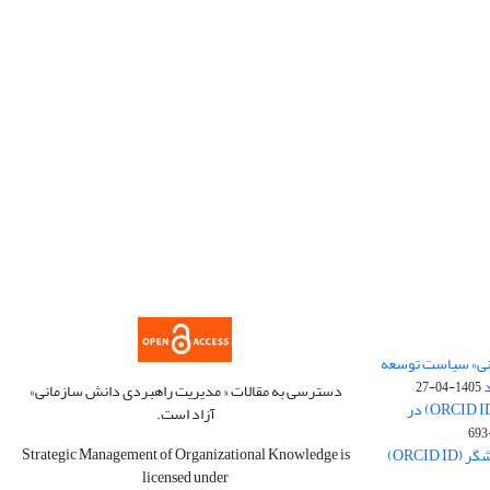
نی» سیاست توسعه
د
1405-04-27
دسترسی به مقالات « مدیریت راهبردی دانش سازمانی»
بازگشت الزام درج شناسه پژوهشگر (ORCID ID) در
آزاد است.
Strategic Management of Organizational Knowledge is
برداشته شدن الزام درج شناسه پژوهشگر (ORCID ID)
licensed under