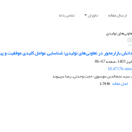
ارسال مقاله
داوران
تماس با ما
عاونی‌های تولیدی
ازارمحور در تعاونی‌های تولیدی؛ شناسایی عوامل کلیدی موفقیت و پیامدهای پیاده‌سازی با روش FCM
67-86
10.47176/smo
 سید نجم الدین موسوی، حجت وحدتی، رضا سپهوند
اصل مقاله
1.79 M