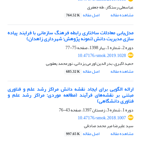
عباسعلی رستگار، طه جعفری
مشاهده مقاله
اصل مقاله
764.52 K
مدل‌یابی معادلات ساختاری رابطه فرهنگ سازمانی با فرایند پیاده
سازی مدیریت دانش (نمونه پژوهش: شهرداری زاهدان)
دوره 2، شماره 1، بهار 1398، صفحه
75-77
10.47176/smok.2019.1028
حمید اکبری، بدر الدین اورعی یزدانی، نورمحمد یعقوبی
مشاهده مقاله
اصل مقاله
685.32 K
ارائه الگویی برای ایجاد نقشه دانش مراکز رشد علم و فناوری
مبتنی بر نقشه‌های فرآیند (مطالعه موردی: مراکز رشد علم و
فناوری دانشگاهی)
دوره 1، شماره 3، زمستان 1397، صفحه
43-76
10.47176/smok.2018.1007
سید علیرضا میر محمد صادقی
مشاهده مقاله
اصل مقاله
997.65 K