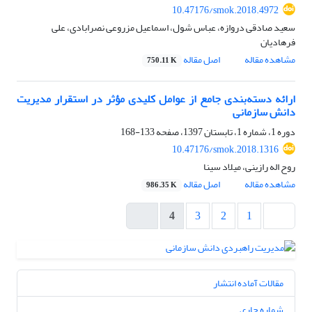
10.47176/smok.2018.4972
سعید صادقی دروازه، عباس شول، اسماعیل مزروعی نصرابادی، علی
فرهادیان
مشاهده مقاله
اصل مقاله
750.11 K
ارائه دسته‌بندی جامع از عوامل کلیدی مؤثر در استقرار مدیریت
دانش سازمانی
دوره 1، شماره 1، تابستان 1397، صفحه
133-168
10.47176/smok.2018.1316
روح اله رازینی، میلاد سینا
مشاهده مقاله
اصل مقاله
986.35 K
4
3
2
1
مقالات آماده انتشار
شماره جاری