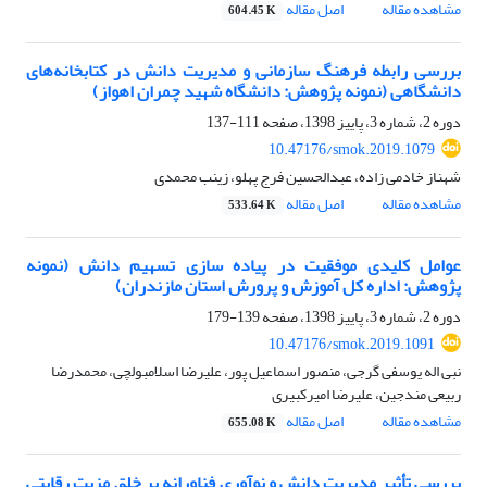
مشاهده مقاله
اصل مقاله
604.45 K
بررسی رابطه فرهنگ سازمانی و مدیریت دانش در کتابخانه‌های
دانشگاهی (نمونه پژوهش: دانشگاه شهید چمران اهواز)
دوره 2، شماره 3، پاییز 1398، صفحه
111-137
10.47176/smok.2019.1079
شهناز خادمی زاده، عبدالحسین فرج پهلو، زینب محمدی
مشاهده مقاله
اصل مقاله
533.64 K
عوامل کلیدی موفقیت در پیاده سازی تسهیم دانش (نمونه
پژوهش: اداره کل آموزش و پرورش استان مازندران)
دوره 2، شماره 3، پاییز 1398، صفحه
139-179
10.47176/smok.2019.1091
نبی اله یوسفی گرجی، منصور اسماعیل پور، علیرضا اسلامبولچی، محمدرضا
ربیعی مندجین، علیرضا امیرکبیری
مشاهده مقاله
اصل مقاله
655.08 K
بررسی تأثیر مدیریت دانش و نوآوری فناورانه بر خلق مزیت رقابتی