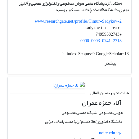
استاد، آزمایشگاه علمی هوش مصنوعی و تکنولوژی عصبی و آنالیز
تجاری، دانشگاه اقتصاد پلخانف، مسکو، روسیه
www.researchgate.net/profile/Timur-Sadykov-2
rea.ru
sadykov.tm
+74959582743
0000-0003-0741-2318
h-index:
Scopus: 9; Google Scholar: 13
بیشتر
هیات تحریریه بین المللی
آلاء حمزه عمران
هوش مصنوعی، شبکه عصبی مصنوعی
دانشگاه فناوری اطلاعات و ارتباطات، بغداد، عراق
uoitc.edu.iq/