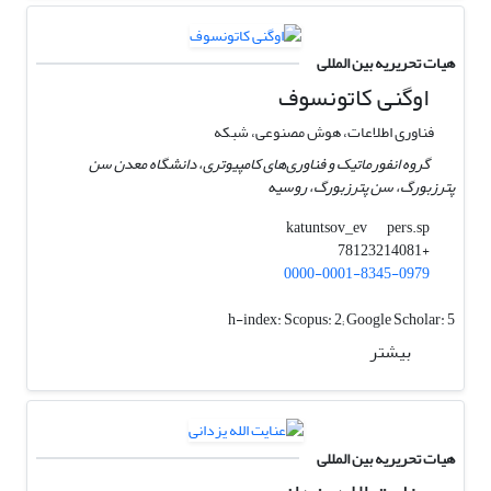
هیات تحریریه بین المللی
اوگنی کاتونسوف
فناوری اطلاعات، هوش مصنوعی، شبکه
گروه انفورماتیک و فناوری‌های کامپیوتری، دانشگاه معدن سن
پترزبورگ، سن پترزبورگ، روسیه
pers.sp
katuntsov_ev
+78123214081
0000-0001-8345-0979
h-index:
Scopus: 2; Google Scholar: 5
بیشتر
هیات تحریریه بین المللی