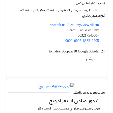
تحقیقات اجتماعی کمی
استاد، گروه مدیریت و کارآفرینی، دانشکده بازرگانی، دانشگاه
کوالالامپور، مالزی
research.unikl.edu.my/view/ilham
unikl.edu.my
ilham
+60321754000
0000-0002-8362-2205
h-index:
Scopus: 10; Google Scholar: 24
بیشتر
هیات تحریریه بین المللی
تیمور صادق اف مرادویچ
هوش مصنوعی، فناوری عصبی، تحلیل کسب و کار