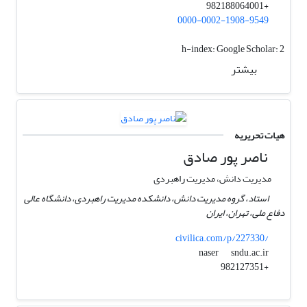
+982188064001
0000-0002-1908-9549
h-index:
Google Scholar: 2
بیشتر
هیات تحریریه
ناصر پور صادق
مدیریت دانش، مدیریت راهبردی
استاد، گروه مدیریت دانش، دانشکده مدیریت راهبردی، دانشگاه عالی
دفاع ملی، تهران، ایران
civilica.com/p/227330/
sndu.ac.ir
naser
+982127351