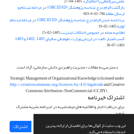
علمی بین‌المللی را اعلام کرد
1405-04-27
بازگشت الزام درج شناسه پژوهشگر (ORCID ID) در مرحله ثبت‌نام و
ارسال مقاله
786-01-0-693
برداشته شدن الزام درج شناسه پژوهشگر (ORCID ID) در مرحله ثبت‌نام
اولیه
1405-02-19
اطلاعیه مجله در خصوص اختلالات اینترنت
1405-02-15
کسب امتیاز «الف» در ارزیابی وزارت علوم طی سالهای 1401، 1402 و 1403
1403-07-30
دسترسی به مقالات « مدیریت راهبردی دانش سازمانی» آزاد است.
Strategic Management of Organizational Knowledge is licensed under
http://creativecommons.org/licences/by/4.0/legalcode
and Creative
Commons Attribution-NonCommercial (CC BY).
اشتراک خبرنامه
برای دریافت اخبار و اطلاعیه های مهم نشریه در خبرنامه نشریه مشترک
شوید.
این وب سایت از کوکی ها برای اطمینان از ارائه بهترین
اشتراک
خدمات استفاده می کند.