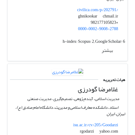
civilica.com/p/202791/
chmail.ir
ghnikookar
+982177105823
0000-0002-9008-2788
h-index:
Scopus: 2; Google Scholar: 6
بیشتر
هیات تحریریه
غلامرضا گودرزی
مدیریت اسلامی، آینده‌پژوهی، تصمیم‌گیری، مدیریت صنعتی
استاد، دانشکده معارف اسلامی و مدیریت، دانشگاه امام صادق (ع)،
تهران، ایران
isu.ac.ir/cv/205/Goodarzi
yahoo.com
rgodarzi