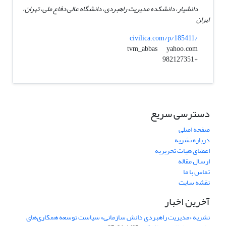
دانشیار، دانشکده مدیریت راهبردی، دانشگاه عالی دفاع ملی، تهران،
ایران
civilica.com/p/185411/
yahoo.com
tvm_abbas
+982127351
دسترسی سریع
صفحه اصلی
درباره نشریه
اعضای هیات تحریریه
ارسال مقاله
تماس با ما
نقشه سایت
آخرین اخبار
نشریه «مدیریت راهبردی دانش سازمانی» سیاست توسعه همکاری‌های