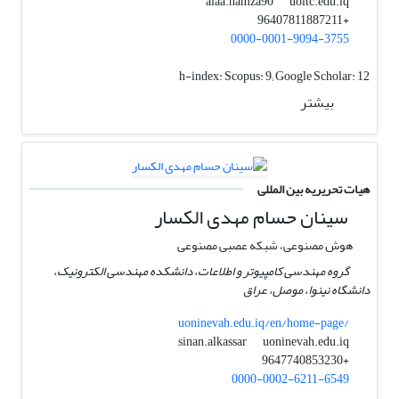
uoitc.edu.iq
alaa.hamza90
+96407811887211
0000-0001-9094-3755
h-index:
Scopus: 9; Google Scholar: 12
بیشتر
هیات تحریریه بین المللی
سینان حسام مهدی الکسار
هوش مصنوعی، شبکه عصبی مصنوعی
گروه مهندسی کامپیوتر و اطلاعات، دانشکده مهندسی الکترونیک،
دانشگاه نینوا، موصل، عراق
uoninevah.edu.iq/en/home-page/
uoninevah.edu.iq
sinan.alkassar
+9647740853230
0000-0002-6211-6549