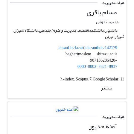
هیات تحریریه
مسلم باقری
مدیریت دولتی
دانشیار، دانشکده اقتصاد، مدیریت و علوم اجتماعی، دانشگاه شیراز،
شیراز، ایران
ensani.ir/fa/article/author/142179
shirazu.ac.ir
bagherimoslem
+987136286420
0000-0002-7821-8937
h-index:
Scopus: 7; Google Scholar: 11
بیشتر
هیات تحریریه
آمنه خدیور