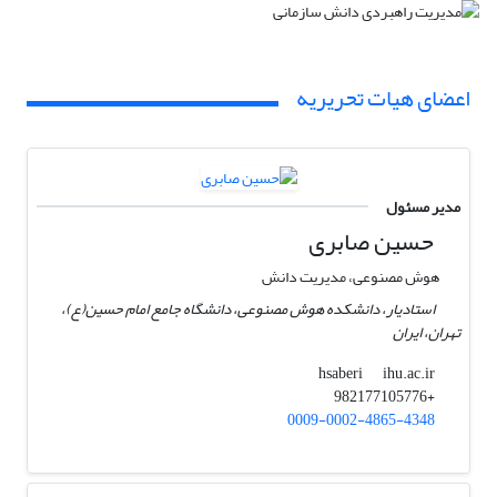
اعضای هیات تحریریه
مدیر مسئول
حسین صابری
هوش مصنوعی، مدیریت دانش
استادیار، دانشکده هوش مصنوعی، دانشگاه جامع امام حسین(ع)،
تهران، ایران
ihu.ac.ir
hsaberi
+982177105776
0009-0002-4865-4348