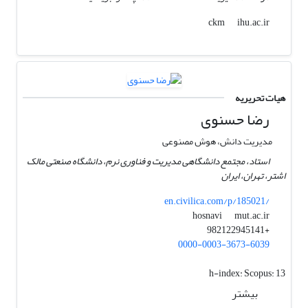
ihu.ac.ir
ckm
هیات تحریریه
رضا حسنوی
مدیریت دانش، هوش مصنوعی
استاد، مجتمع دانشگاهی مدیریت و فناوری نرم، دانشگاه صنعتی مالک
اشتر، تهران، ایران
en.civilica.com/p/185021/
mut.ac.ir
hosnavi
+982122945141
0000-0003-3673-6039
h-index:
Scopus: 13
بیشتر