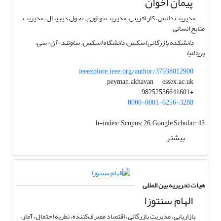
پیمان اخوان
مدیریت دانش، کارآفرینی، مدیریت نوآوری، تحول دیجیتال، مدیریت
منابع انسانی
دانشکده بازرگانی اسکس، دانشگاه اسکس، ساوتند-آن-سی،
بریتانیا
ieeexplore.ieee.org/author/37938012900
essex.ac.uk
peyman.akhavan
+98252536641601
0000-0001-6256-3288
h-index:
Scopus: 26; Google Scholar: 43
بیشتر
هیات تحریریه بین المللی
الهام سنتوزا
بازاریابی، مدیریت بازرگانی، اقتصاد مصرف‌کننده، نظریه احتمال، آمار،