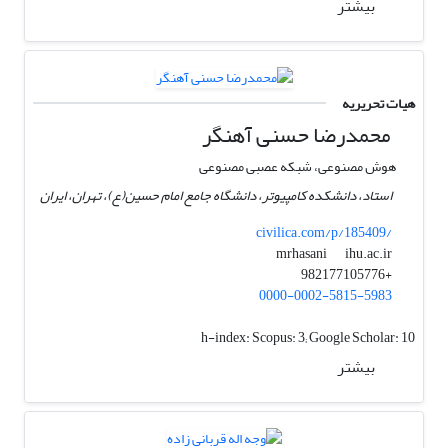
بیشتر
هیات تحریریه
محمدرضا حسنی آهنگر
هوش مصنوعی، شبکه عصبی مصنوعی
استاد، دانشکده کامپیوتر، دانشگاه جامع امام حسین(ع)، تهران، ایران
civilica.com/p/185409/
ihu.ac.ir
mrhasani
+982177105776
0000-0002-5815-5983
h-index:
Scopus: 3; Google Scholar: 10
بیشتر