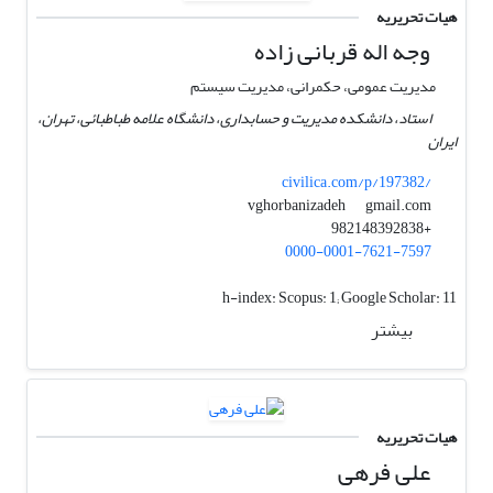
هیات تحریریه
وجه اله قربانی زاده
مدیریت عمومی، حکمرانی، مدیریت سیستم
استاد، دانشکده مدیریت و حسابداری، دانشگاه علامه طباطبائی، تهران،
ایران
civilica.com/p/197382/
gmail.com
vghorbanizadeh
+982148392838
0000-0001-7621-7597
h-index:
Scopus: 1; Google Scholar: 11
بیشتر
هیات تحریریه
علی فرهی