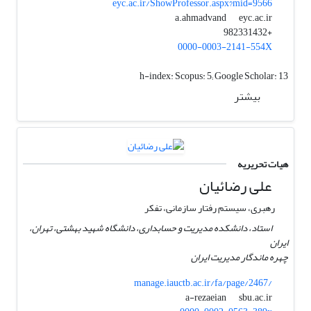
eyc.ac.ir/ShowProfessor.aspx?mid=9566
eyc.ac.ir
a.ahmadvand
+982331432
0000-0003-2141-554X
h-index:
Scopus: 5; Google Scholar: 13
بیشتر
هیات تحریریه
علی رضائیان
رهبری، سیستم رفتار سازمانی، تفکر
استاد، دانشکده مدیریت و حسابداری، دانشگاه شهید بهشتی، تهران،
ایران
چهره ماندگار مدیریت ایران
manage.iauctb.ac.ir/fa/page/2467/
sbu.ac.ir
a-rezaeian