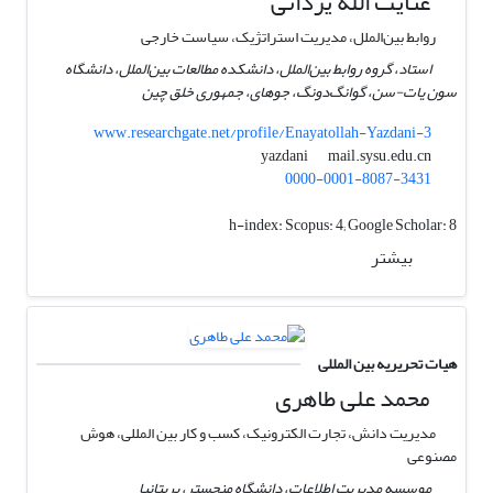
عنایت الله یزدانی
روابط بین‌الملل، مدیریت استراتژیک، سیاست خارجی
استاد، گروه روابط بین‌الملل، دانشکده مطالعات بین‌الملل، دانشگاه
سون یات-سن، گوانگ‌دونگ، جوهای، جمهوری خلق چین
www.researchgate.net/profile/Enayatollah-Yazdani-3
mail.sysu.edu.cn
yazdani
0000-0001-8087-3431
h-index:
Scopus: 4; Google Scholar: 8
بیشتر
هیات تحریریه بین المللی
محمد علی طاهری
مدیریت دانش، تجارت الکترونیک، کسب و کار بین المللی، هوش
مصنوعی
موسسه مدیریت اطلاعات، دانشگاه منچستر، بریتانیا