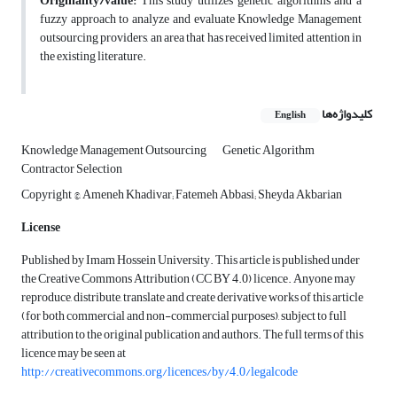
Originality/value:
This study utilizes genetic algorithms and a
fuzzy approach to analyze and evaluate Knowledge Management
outsourcing providers, an area that has received limited attention in
the existing literature.
کلیدواژه‌ها
English
Knowledge Management Outsourcing
Genetic Algorithm
Contractor Selection
Copyright ©, Ameneh Khadivar; Fatemeh Abbasi; Sheyda Akbarian
License
Published by Imam Hossein University. This article is published under
the Creative Commons Attribution (CC BY 4.0) licence. Anyone may
reproduce, distribute, translate and create derivative works of this article
(for both commercial and non-commercial purposes), subject to full
attribution to the original publication and authors. The full terms of this
licence may be seen at
http://creativecommons.org/licences/by/4.0/legalcode