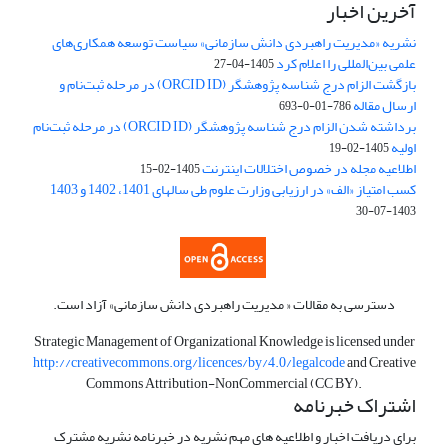
آخرین اخبار
نشریه «مدیریت راهبردی دانش سازمانی» سیاست توسعه همکاری‌های
علمی بین‌المللی را اعلام کرد
1405-04-27
بازگشت الزام درج شناسه پژوهشگر (ORCID ID) در مرحله ثبت‌نام و
ارسال مقاله
786-01-0-693
برداشته شدن الزام درج شناسه پژوهشگر (ORCID ID) در مرحله ثبت‌نام
اولیه
1405-02-19
اطلاعیه مجله در خصوص اختلالات اینترنت
1405-02-15
کسب امتیاز «الف» در ارزیابی وزارت علوم طی سالهای 1401، 1402 و 1403
1403-07-30
دسترسی به مقالات « مدیریت راهبردی دانش سازمانی» آزاد است.
Strategic Management of Organizational Knowledge is licensed under
http://creativecommons.org/licences/by/4.0/legalcode
and Creative
Commons Attribution-NonCommercial (CC BY).
اشتراک خبرنامه
برای دریافت اخبار و اطلاعیه های مهم نشریه در خبرنامه نشریه مشترک