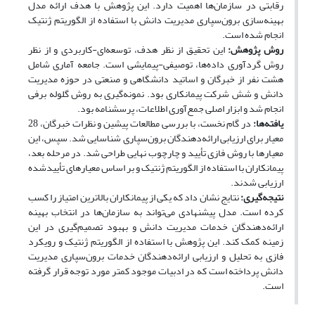
رقابتی در سازمان‌ها اهمیت دارد. این پژوهش با هدف ارائه مدل
بهینه‌سازی برون‌سپاری مدیریت دانش با استفاده از الگوریتم ژنتیک
انجام شده است.
روش پژوهش:
این تحقیق از نظر هدف، توسعه‌ای-کاربردی و از نظر
روش گردآوری داده‌ها، توصیفی-پیمایشی است. جامعه آماری شامل
هشت نفر از خبرگان و اساتید دانشگاهی و صنعتی در حوزه مدیریت
دانش و شش شرکت پیمانکاری بود. نمونه‌گیری به روش گلوله برفی
انجام شد و ابزار اصلی جمع‌آوری اطلاعات، پرسشنامه بود.
یافته‌ها:
در گام نخست، با بررسی مطالعات پیشین و نظرات خبرگان، 28
معیار برای ارزیابی ارائه‌دهندگان برون‌سپاری شناسایی شد. سپس، این
معیارها با روش فازی تأیید و چارچوب نهایی طراحی شد. در مرحله بعد،
پیمانکاران با استفاده از الگوریتم ژنتیک و بر اساس معیارهای تأییدشده
ارزیابی شدند.
نتیجه‌گیری:
نتایج نشان داد که یکی از پیمانکاران بالاترین امتیاز را کسب
کرده است. مدل پیشنهادی می‌تواند به سازمان‌ها در انتخاب بهینه
ارائه‌دهندگان خدمات مدیریت دانش و بهبود تصمیم‌گیری در این
زمینه کمک کند. این پژوهش با استفاده از الگوریتم ژنتیک و رویکرد
فازی به تحلیل و ارزیابی ارائه‌دهندگان خدمات برون‌سپاری مدیریت
دانش پرداخته است که در ادبیات موجود کمتر مورد توجه قرار گرفته
است.