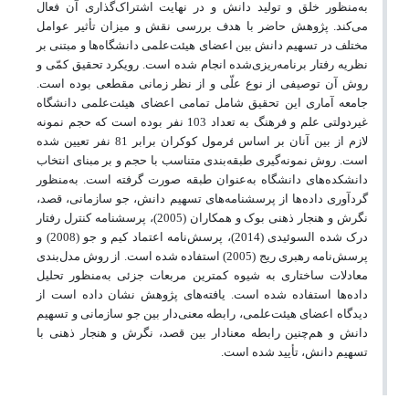
به‌منظور خلق و تولید دانش و در نهایت اشتراک‌گذاری آن فعال
می‌کند. پژوهش حاضر با هدف بررسی نقش و میزان تأثیر عوامل
مختلف در تسهیم دانش بین اعضای هیئت‌علمی دانشگاه‌ها و مبتنی بر
نظریه رفتار برنامه‌ریزی‌شده انجام شده است. رویکرد تحقیق کمّی و
روش آن توصیفی از نوع علّی و از نظر زمانی مقطعی بوده است.
جامعه آماری این تحقیق شامل تمامی اعضای هیئت‌علمی دانشگاه
غیردولتی علم و فرهنگ به تعداد 103 نفر بوده است که حجم نمونه
لازم از بین آنان بر اساس فرمول کوکران برابر 81 نفر تعیین شده
است. روش نمونه‌گیری طبقه‌بندی متناسب با حجم و بر مبنای انتخاب
دانشکده‌های دانشگاه به‌عنوان طبقه صورت گرفته است. به‌منظور
گردآوری داده‌ها از پرسشنامه‌های تسهیم دانش، جو سازمانی، قصد،
نگرش و هنجار ذهنی بوک و همکاران (2005)، پرسشنامه کنترل رفتار
درک شده السوئیدی (2014)، پرسش‌نامه اعتماد کیم و جو (2008) و
پرسش‌نامه رهبری ریج (2005) استفاده شده است. از روش مدل‌بندی
معادلات ساختاری به شیوه کمترین مربعات جزئی به‌منظور تحلیل
داده‌ها استفاده شده است. یافته‌های پژوهش نشان داده است از
دیدگاه اعضای هیئت‌علمی، رابطه معنی‌دار بین جو سازمانی و تسهیم
دانش و هم‌چنین رابطه معنادار بین قصد، نگرش و هنجار ذهنی با
تسهیم دانش، تأیید شده است.