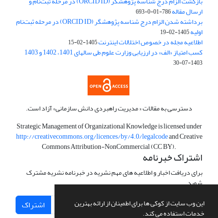
بازگشت الزام درج شناسه پژوهشگر (ORCID ID) در مرحله ثبت‌نام و
ارسال مقاله
786-01-0-693
برداشته شدن الزام درج شناسه پژوهشگر (ORCID ID) در مرحله ثبت‌نام
اولیه
1405-02-19
اطلاعیه مجله در خصوص اختلالات اینترنت
1405-02-15
کسب امتیاز «الف» در ارزیابی وزارت علوم طی سالهای 1401، 1402 و 1403
1403-07-30
دسترسی به مقالات « مدیریت راهبردی دانش سازمانی» آزاد است.
Strategic Management of Organizational Knowledge is licensed under
http://creativecommons.org/licences/by/4.0/legalcode
and Creative
Commons Attribution-NonCommercial (CC BY).
اشتراک خبرنامه
برای دریافت اخبار و اطلاعیه های مهم نشریه در خبرنامه نشریه مشترک
شوید.
این وب سایت از کوکی ها برای اطمینان از ارائه بهترین
اشتراک
خدمات استفاده می کند.