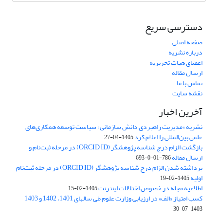
دسترسی سریع
صفحه اصلی
درباره نشریه
اعضای هیات تحریریه
ارسال مقاله
تماس با ما
نقشه سایت
آخرین اخبار
نشریه «مدیریت راهبردی دانش سازمانی» سیاست توسعه همکاری‌های
علمی بین‌المللی را اعلام کرد
1405-04-27
بازگشت الزام درج شناسه پژوهشگر (ORCID ID) در مرحله ثبت‌نام و
ارسال مقاله
786-01-0-693
برداشته شدن الزام درج شناسه پژوهشگر (ORCID ID) در مرحله ثبت‌نام
اولیه
1405-02-19
اطلاعیه مجله در خصوص اختلالات اینترنت
1405-02-15
کسب امتیاز «الف» در ارزیابی وزارت علوم طی سالهای 1401، 1402 و 1403
1403-07-30