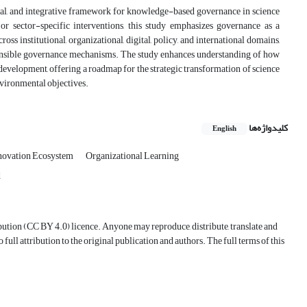
ional, and integrative framework for knowledge-based governance in science
or sector-specific interventions, this study emphasizes governance as a
ss institutional, organizational, digital, policy, and international domains,
esponsible governance mechanisms. The study enhances understanding of how
evelopment, offering a roadmap for the strategic transformation of science
nvironmental objectives.
کلیدواژه‌ها
English
novation Ecosystem
Organizational Learning
d
ution (CC BY 4.0) licence. Anyone may reproduce, distribute, translate and
ull attribution to the original publication and authors. The full terms of this