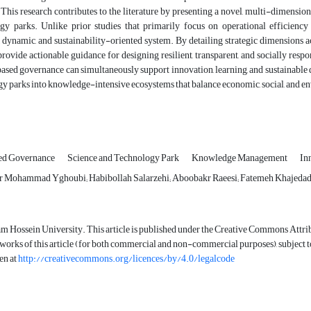
:
This research contributes to the literature by presenting a novel, multi-dimens
gy parks. Unlike prior studies that primarily focus on operational efficiency 
, dynamic, and sustainability-oriented system. By detailing strategic dimensions acro
provide actionable guidance for designing resilient, transparent, and socially r
ed governance can simultaneously support innovation, learning, and sustainable d
y parks into knowledge-intensive ecosystems that balance economic, social, and e
ed Governance
Science and Technology Park
Knowledge Management
In
or Mohammad Yghoubi; Habibollah Salarzehi; Aboobakr Raeesi; Fatemeh Khajeda
m Hossein University. This article is published under the Creative Commons Attrib
 works of this article (for both commercial and non-commercial purposes), subject to f
en at
http://creativecommons.org/licences/by/4.0/legalcode