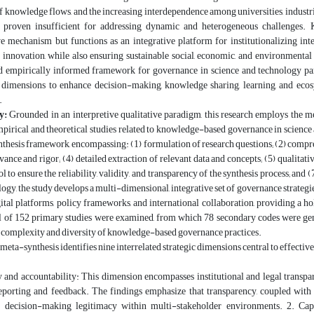
 knowledge flows, and the increasing interdependence among universities, industri
proven insufficient for addressing dynamic and heterogeneous challenges. 
e mechanism but functions as an integrative platform for institutionalizing intel
 innovation, while also ensuring sustainable social, economic, and environmental
 empirically informed framework for governance in science and technology parks, 
l dimensions to enhance decision-making, knowledge sharing, learning, and ecosy
.
y:
Grounded in an interpretive qualitative paradigm, this research employs the me
mpirical and theoretical studies related to knowledge-based governance in scienc
thesis framework, encompassing: (1) formulation of research questions; (2) compreh
vance and rigor; (4) detailed extraction of relevant data and concepts; (5) qualitati
ol to ensure the reliability, validity, and transparency of the synthesis process; an
ogy, the study develops a multi-dimensional, integrative set of governance strategies
gital platforms, policy frameworks, and international collaboration, providing a
al of 152 primary studies were examined, from which 78 secondary codes were gene
e complexity and diversity of knowledge-based governance practices.
meta-synthesis identifies nine interrelated strategic dimensions central to effect
 and accountability: This dimension encompasses institutional and legal transpar
porting and feedback. The findings emphasize that transparency, coupled with sta
nd decision-making legitimacy within multi-stakeholder environments. 2. Ca