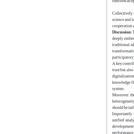
function as d
Collectively,
science and t
cooperation, 
Discussion:
deeply embed
traditional a
transformati
participator
A key contrib
trust but als
digitalizatio
knowledge flo
system.
Moreover, the
heterogeneity
should be tai
Importantly,
unified anal
development.
performance 