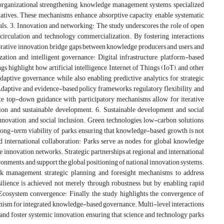
organizational strengthening, knowledge management systems, specialized
iatives. These mechanisms enhance absorptive capacity, enable systematic
oals. 3. Innovation and networking: The study underscores the role of open
circulation and technology commercialization. By fostering interactions
laborative innovation, bridge gaps between knowledge producers and users, and
zation and intelligent governance: Digital infrastructure, platform-based
 highlight how artificial intelligence, Internet of Things (IoT), and other
aptive governance, while also enabling predictive analytics for strategic
aptive and evidence-based policy frameworks, regulatory flexibility, and
grate top-down guidance with participatory mechanisms allow for iterative
vation and sustainable development. 6. Sustainable development and social
nnovation, and social inclusion. Green technologies, low-carbon solutions,
d long-term viability of parks, ensuring that knowledge-based growth is not
d international collaboration: Parks serve as nodes for global knowledge
ve innovation networks. Strategic partnerships at regional and international
ronments, and support the global positioning of national innovation systems.
sk management, strategic planning, and foresight mechanisms to address
silience is achieved not merely through robustness but by enabling rapid
. Ecosystem convergence: Finally, the study highlights the convergence of
anism for integrated knowledge-based governance. Multi-level interactions
r, and foster systemic innovation, ensuring that science and technology parks