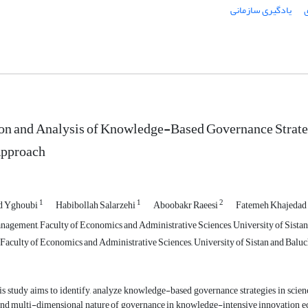
یادگیری سازمانی
ion and Analysis of Knowledge-Based Governance Strate
Approach
1
1
2
 Yghoubi
Habibollah Salarzehi
Aboobakr Raeesi
Fatemeh Khajedad
nagement, Faculty of Economics and Administrative Sciences, University of Sista
Faculty of Economics and Administrative Sciences,, University of Sistan and Bal
s study aims to identify, analyze knowledge-based governance strategies in scie
and multi-dimensional nature of governance in knowledge-intensive innovation ec