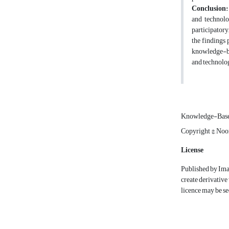
Conclusion
and technolo
participatory
the findings 
knowledge-bas
and technolog
Knowledge-Bas
Copyright ©, No
License
Published by Ima
create derivative
licence may be se