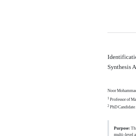
Identificat
Synthesis 
Noor Mohammad
1
Professor of Ma
2
PhD Candidate, 
Purpose:
Thi
multi-level 