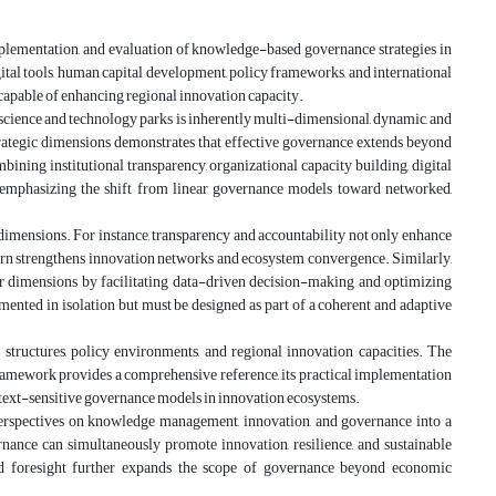
mplementation, and evaluation of knowledge-based governance strategies in
gital tools, human capital development, policy frameworks, and international
e capable of enhancing regional innovation capacity.
science and technology parks is inherently multi-dimensional, dynamic, and
trategic dimensions demonstrates that effective governance extends beyond
ining institutional transparency, organizational capacity building, digital
es emphasizing the shift from linear governance models toward networked,
 dimensions. For instance, transparency and accountability not only enhance
urn strengthens innovation networks and ecosystem convergence. Similarly,
ther dimensions by facilitating data-driven decision-making and optimizing
ented in isolation but must be designed as part of a coherent and adaptive
l structures, policy environments, and regional innovation capacities. The
framework provides a comprehensive reference, its practical implementation
context-sensitive governance models in innovation ecosystems.
d perspectives on knowledge management, innovation, and governance into a
ance can simultaneously promote innovation, resilience, and sustainable
and foresight further expands the scope of governance beyond economic