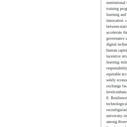
institutiona
training pro
learning, and
innovation, 
between start
accelerate t
governance, a
digital techn
human capita
incentive str
learning, mi
responsibilit
equitable acc
solely econo
exchange, fac
levels enhanc
8. Resilienc
technologica
reconfigurat
university-i
among diverse