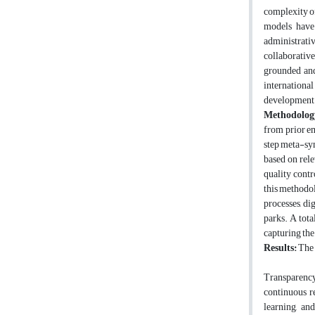
complexity of
models have 
administrativ
collaborative
grounded and
internationa
development
Methodolog
from prior e
step meta-syn
based on rele
quality contr
this methodol
processes, di
parks. A tot
capturing th
Results:
The 
Transparency
continuous re
learning, a