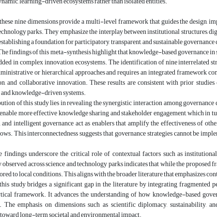
ynamic, learning-driven ecosystems rather than isolated entities.
 these nine dimensions provide a multi-level framework that guides the design, i
echnology parks. They emphasize the interplay between institutional structures, di
establishing a foundation for participatory, transparent, and sustainable governanc
The findings of this meta-synthesis highlight that knowledge-based governance in 
ded in complex innovation ecosystems. The identification of nine interrelated s
dministrative or hierarchical approaches and requires an integrated framework comb
on, and collaborative innovation. These results are consistent with prior studi
y, and knowledge-driven systems.
ution of this study lies in revealing the synergistic interaction among governance
o enable more effective knowledge sharing and stakeholder engagement, which in t
n and intelligent governance act as enablers that amplify the effectiveness of o
ws. This interconnectedness suggests that governance strategies cannot be implem
 findings underscore the critical role of contextual factors such as institutiona
 observed across science and technology parks indicates that while the proposed 
lored to local conditions. This aligns with the broader literature that emphasizes 
 this study bridges a significant gap in the literature by integrating fragmente
ytical framework. It advances the understanding of how knowledge-based govern
 The emphasis on dimensions such as scientific diplomacy, sustainability, 
toward long-term societal and environmental impact.