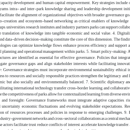
l capacity development and human capital empowerment. Key strategies include 
grams, intra- and inter-park knowledge sharing, and leadership development init
 facilitate the alignment of organizational objectives with broader governance g
co-creation, and ecosystem-based networking as critical enablers of knowledge 
ups, universities, research institutes, and industry partners, parks can support col
he translation of knowledge into tangible economic and social value. 4. Digitali
nd data-driven decision-making constitute the core of this dimension. The findings
ologies can optimize knowledge flows, enhance process efficiency, and support ad
l planning and operational management within parks. 5. Smart policy-making: Ad
uctures are identified as essential for effective governance. Policies that inte
tigate governance gaps, and align stakeholder interests while facilitating inno
y: Governance strategies must incorporate environmental sustainability, ethical i
ess to resources, and socially responsible practices strengthen the legitimacy an
mic but also socially and environmentally balanced. 7. Scientific diplomacy an
ilitating international technology transfer, cross-border learning, and collaborati
e the competitiveness of parks, allow for contextualized learning from diverse envi
e and foresight: Governance frameworks must integrate adaptive capacities, ri
l uncertainty, economic fluctuations, and evolving stakeholder expectations. Re
ion of resources, processes, and policies in response to emerging challenges. 9
ndustry-government networks and cross-sectoral collaborations as a central mech
 actors facilitate trust, reduce conflicts of interest, accelerate knowledge transfe