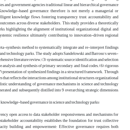
es, and government agencies, traditional linear and hierarchical governance
Knowledge-based governance, therefore, is not merely a managerial or
ligent knowledge flows, fostering transparency, trust, accountability, and
 outcomes across diverse stakeholders. This study provides a theoretically
highlighting the alignment of institutional, organizational, digital, and
stemic resilience, ultimately contributing to innovation-driven regional
ta-synthesis method to systematically integrate and re-interpret findings
e and technology parks. The study adopts Sandelowski and Barroso’s seven-
ensive literature review; (3) systematic source identification and selection
ve analysis and synthesis of primary, secondary, and final codes; (6) rigorous
d (7) presentation of synthesized findings in a structured framework. Through
 that reflects the interactions among institutional structures, organizational
 holistic understanding of governance mechanisms in science and technology
rated and subsequently distilled into 9 overarching strategic dimensions,
ive knowledge-based governance in science and technology parks:
ency, open access to data, stakeholder responsiveness, and mechanisms for
keholder accountability, establishes the foundation for trust, collective
pacity building and empowerment: Effective governance requires both