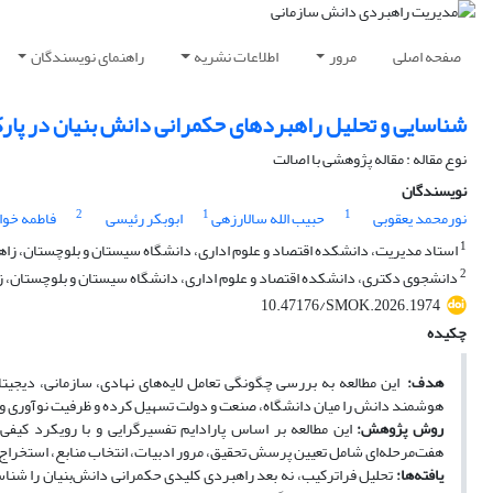
صفحه اصلی
مرور
اطلاعات نشریه
راهنمای نویسندگان
شناسایی و تحلیل راهبردهای حکمرانی دانش بنیان در پارک 
نوع مقاله : مقاله پژوهشی با اصالت
نویسندگان
2
1
1
نورمحمد یعقوبی
حبیب الله سالارزهی
ابوبکر رئیسی
فاطمه خوا
1
استاد مدیریت، دانشکده اقتصاد و علوم اداری، دانشگاه سیستان و بلوچستان، زاهد
2
دانشجوی دکتری، دانشکده اقتصاد و علوم اداری، دانشگاه سیستان و بلوچستان، زا
10.47176/SMOK.2026.1974
چکیده
هدف:
این مطالعه به بررسی چگونگی تعامل لایه‌های نهادی، سازمانی، دیجیتال
هوشمند دانش را میان دانشگاه، صنعت و دولت تسهیل کرده و ظرفیت نوآوری و هم
روش پژوهش:
این مطالعه بر اساس پارادایم تفسیرگرایی و با رویکرد کیفی
هفت‌مرحله‌ای شامل تعیین پرسش تحقیق، مرور ادبیات، انتخاب منابع، استخراج داده
یافته‌ها:
تحلیل فراترکیب، نه بعد راهبردی کلیدی حکمرانی دانش‌بنیان را شنا