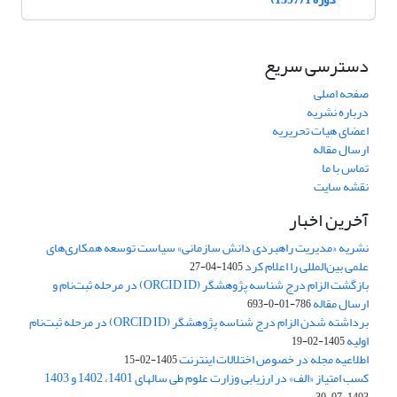
دسترسی سریع
صفحه اصلی
درباره نشریه
اعضای هیات تحریریه
ارسال مقاله
تماس با ما
نقشه سایت
آخرین اخبار
نشریه «مدیریت راهبردی دانش سازمانی» سیاست توسعه همکاری‌های
علمی بین‌المللی را اعلام کرد
1405-04-27
بازگشت الزام درج شناسه پژوهشگر (ORCID ID) در مرحله ثبت‌نام و
ارسال مقاله
786-01-0-693
برداشته شدن الزام درج شناسه پژوهشگر (ORCID ID) در مرحله ثبت‌نام
اولیه
1405-02-19
اطلاعیه مجله در خصوص اختلالات اینترنت
1405-02-15
کسب امتیاز «الف» در ارزیابی وزارت علوم طی سالهای 1401، 1402 و 1403
1403-07-30