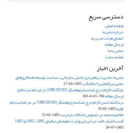
دسترسی سریع
صفحه اصلی
درباره نشریه
اعضای هیات تحریریه
ارسال مقاله
تماس با ما
نقشه سایت
آخرین اخبار
نشریه «مدیریت راهبردی دانش سازمانی» سیاست توسعه همکاری‌های
علمی بین‌المللی را اعلام کرد
1405-04-27
بازگشت الزام درج شناسه پژوهشگر (ORCID ID) در مرحله ثبت‌نام و
ارسال مقاله
786-01-0-693
برداشته شدن الزام درج شناسه پژوهشگر (ORCID ID) در مرحله ثبت‌نام
اولیه
1405-02-19
اطلاعیه مجله در خصوص اختلالات اینترنت
1405-02-15
کسب امتیاز «الف» در ارزیابی وزارت علوم طی سالهای 1401، 1402 و 1403
1403-07-30